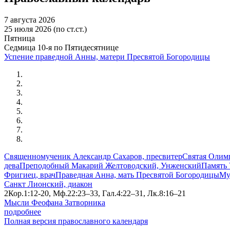
7 августа 2026
25 июля 2026 (по ст.ст.)
Пятница
Седмица 10-я по Пятидесятнице
Успение праведной Анны, матери Пресвятой Богородицы
Священномученик Александр Сахаров, пресвитер
Святая Олимп
дева
Преподобный Макарий Желтоводский, Унженский
Память 
Фригиец, врач
Праведная Анна, мать Пресвятой Богородицы
Му
Санкт Лионский, диакон
2Кор.1:12-20, Мф.22:23–33, Гал.4:22–31, Лк.8:16–21
Мысли Феофана Затворника
подробнее
Полная версия православного календаря