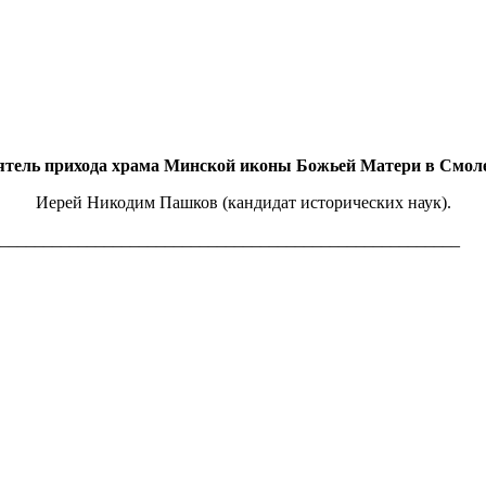
ятель прихода храма Минской иконы Божьей Матери в Смол
Иерей Никодим Пашков (кандидат исторических наук).
_____________________________________________________