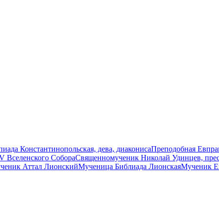
иада Константинопольская, дева, диакониса
Преподобная Евпрак
V Вселенского Собора
Священномученик Николай Удинцев, пре
ченик Аттал Лионский
Мученица Библиада Лионская
Мученик Е