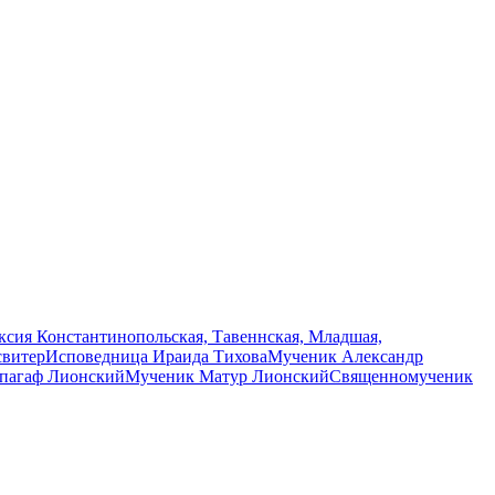
сия Константинопольская, Тавеннская, Младшая,
свитер
Исповедница Ираида Тихова
Мученик Александр
пагаф Лионский
Мученик Матур Лионский
Священномученик