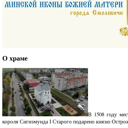
О храме
В 1508 году мес
короля Сигизмунда І Старого подарено князю Острож