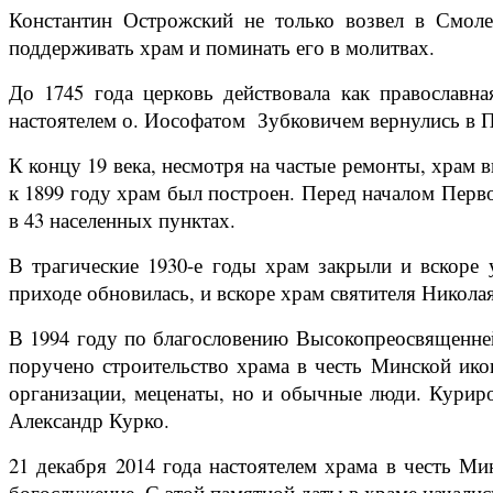
Константин Острожский не только возвел в Смоле
поддерживать храм и поминать его в молитвах.
До 1745 года церковь действовала как православна
настоятелем о. Иософатом
Зубковичем вернулись в П
К концу 19 века, несмотря на частые ремонты, храм 
к 1899 году храм был построен. Перед началом Перв
в 43 населенных пунктах.
В трагические 1930-е годы храм закрыли и вскор
приходе обновилась, и вскоре храм святителя Никола
В 1994 году по благословению Высокопреосвященне
поручено строительство храма в честь Минской ико
организации, меценаты, но и обычные люди. Куриро
Александр Курко.
21 декабря 2014 года настоятелем храма в честь 
богослужение. С этой памятной даты в храме начали