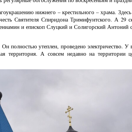
оукрашению нижнего – крестильного – храма. Здесь 
честь Святителя Спиридона Тримифунтского. А 29 с
ениамин и епископ Слуцкий и Солигорский Антоний с
 Он полностью утеплен, проведено электричество. У 
вая территория. А совсем недавно на территории ц