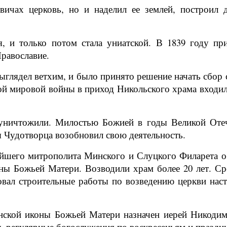
вичах церковь, но и наделил ее землей, построил 
я, и только потом стала униатской. В 1839 году п
равославие.
выглядел ветхим, и было принято решение начать сбор 
ой мировой войны в приход Никольского храма входил
е уничтожили. Милостью Божией в годы Великой Оте
я Чудотворца возобновил свою деятельность.
йшего митрополита Минского и Слуцкого Филарета об
ны Божьей Матери. Возводили храм более 20 лет. Сре
вал строительные работы по возведению церкви насто
Минской иконы Божьей Матери назначен иерей Никоди
сь регулярные богослужения по воскресеньям и праздн