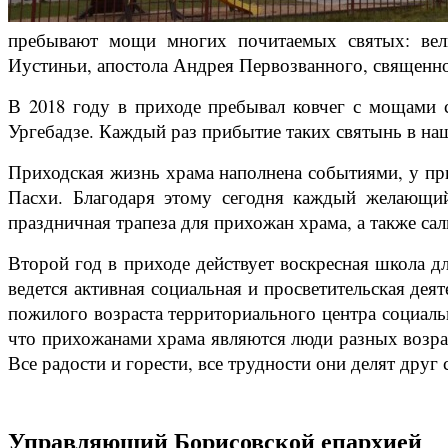
пребывают мощи многих почитаемых святых: вели
Иустиньи, апостола Андрея Первозванного, священн
В 2018 году в приходе пребывал ковчег с мощами 
Ургебадзе. Каждый раз прибытие таких святынь в на
Приходская жизнь храма наполнена событиями, у при
Пасхи. Благодаря этому сегодня каждый желающи
праздничная трапеза для прихожан храма, а также са
Второй год в приходе действует воскресная школа д
ведется активная социальная и просветительская дея
пожилого возраста территориального центра социальн
что прихожанами храма являются люди разных возрас
Все радости и горести, все трудности они делят друг
Управляющий Борисовской епархией