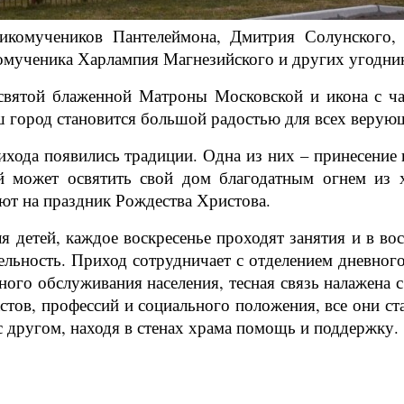
комучеников Пантелеймона, Дмитрия Солунского,
омученика Харлампия Магнезийского и других угодни
святой блаженной Матроны Московской и икона с ч
ш город становится большой радостью для всех верую
хода появились традиции. Одна из них – принесение 
й может освятить свой дом благодатным огнем из 
лют на праздник Рождества Христова.
ля детей, каждое воскресенье проходят занятия и в 
тельность. Приход сотрудничает с отделением дневно
ого обслуживания населения, тесная связь налажена 
тов, профессий и социального положения, все они ст
 с другом, находя в стенах храма помощь и поддержку.