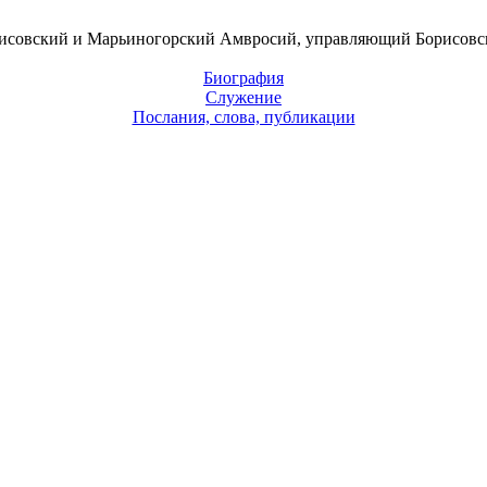
исовский и Марьиногорский Амвросий, управляющий Борисовс
Биография
Служение
Послания, слова, публикации