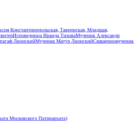
сия Константинопольская, Тавеннская, Младшая,
свитер
Исповедница Ираида Тихова
Мученик Александр
пагаф Лионский
Мученик Матур Лионский
Священномученик
ата Московского Патриархата)