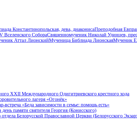
иада Константинопольская, дева, диакониса
Преподобная Евпрак
V Вселенского Собора
Священномученик Николай Удинцев, пре
ченик Аттал Лионский
Мученица Библиада Лионская
Мученик Е
одного XXII Международного Одигитриевского крестного хода
оровительного лагеря «Огонёк»
-встреча «Беда зависимости в семье: помощь есть»
день памяти святителя Георгия (Конисского)
отдела Белорусской Православной Церкви (Белорусского Экзарх