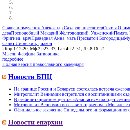
Священномученик Александр Сахаров, пресвитер
Святая Олимп
дева
Преподобный Макарий Желтоводский, Унженский
Память 
Фригиец, врач
Праведная Анна, мать Пресвятой Богородицы
Му
Санкт Лионский, диакон
2Кор.1:12-20, Мф.22:23–33, Гал.4:22–31, Лк.8:16–21
Мысли Феофана Затворника
подробнее
Полная версия православного календаря
Новости БПЦ
На границе России и Беларуси состоялась встреча ежег
Митрополит Вениамин встретился с воспитанниками озд
В реабилитационном центре «Анастасис» пройдет семинар
Митрополит Вениамин возглавил торжества в Могилеве в 
Официальное заявление Синодального информационного 
Новости епархии