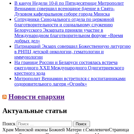
В канун Недели 10-й по Пятидесятнице Митрополит
Вениамин совершил всенощное бдение в Свято-
Духовом кафедральном соборе города Минска
Сотрудники Синодального отдела по церковной
благотворительности и социальному служению
Белорусского Экзархата приняли участие в
Международном благотворительном форуме «Время
добрых дел»
Патриарший Экзарх совершил Божественную литургию
в РНПЦ детской онкологии, гематологии и
иммунологии
На границе России и Беларуси состоялась встреча
ежегодного XXII Международного Одигитриевского
крестного хода
Митрополит Вениамин встретился с воспитанниками
оздоровительного лагеря «Огонёк»
Новости епархии
Актуальные статьи
Поиск
Храм Минской иконы Божией Матери г.Смолевичи
Страница