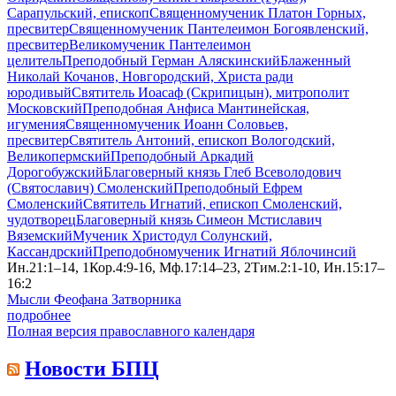
Сарапульский, епископ
Священномученик Платон Горных,
пресвитер
Священномученик Пантелеимон Богоявленский,
пресвитер
Великомученик Пантелеимон
целитель
Преподобный Герман Аляскинский
Блаженный
Николай Кочанов, Новгородский, Христа ради
юродивый
Святитель Иоасаф (Скрипицын), митрополит
Московский
Преподобная Анфиса Мантинейская,
игумения
Священномученик Иоанн Соловьев,
пресвитер
Святитель Антоний, епископ Вологодский,
Великопермский
Преподобный Аркадий
Дорогобужский
Благоверный князь Глеб Всеволодович
(Святославич) Смоленский
Преподобный Ефрем
Смоленский
Святитель Игнатий, епископ Смоленский,
чудотворец
Благоверный князь Симеон Мстиславич
Вяземский
Мученик Христодул Солунский,
Кассандрский
Преподобномученик Игнатий Яблочинсий
Ин.21:1–14, 1Кор.4:9-16, Мф.17:14–23, 2Тим.2:1-10, Ин.15:17–
16:2
Мысли Феофана Затворника
подробнее
Полная версия православного календаря
Новости БПЦ