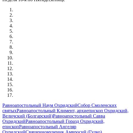
Равноапостольный Наум Охридский
Собор Смоленских
святых
Равноапостольный Климент, архиепископ Охридский,
Величский (Болгарский)
Равноапостольный Савва
Охридский
Равноапостольный Горазд Охридский,
епископ
Равноапостольный Ангеляр
Охридский
Священномученик Амвросий (Гудко),